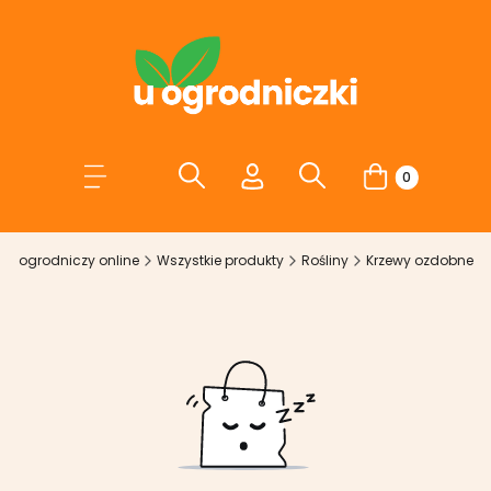
Otwórz wyszukiwarkę
Otwórz wyszukiwarkę
Szukaj
Szukaj
Menu
Zaloguj się
Produkty w kos
Koszyk
lep ogrodniczy online
Wszystkie produkty
Rośliny
Krzewy ozdobne