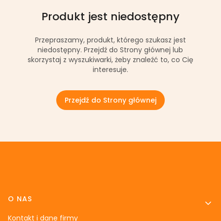
Produkt jest niedostępny
Przepraszamy, produkt, którego szukasz jest
niedostępny. Przejdź do Strony głównej lub
skorzystaj z wyszukiwarki, żeby znaleźć to, co Cię
interesuje.
Przejdź do Strony głównej
Linki w stopce
O NAS
Kontakt i dane firmy