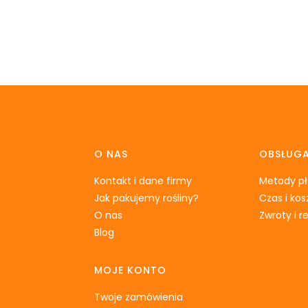
Linki w stopce
O NAS
OBSŁUGA
Kontakt i dane firmy
Metody pł
Jak pakujemy rośliny?
Czas i ko
O nas
Zwroty i 
Blog
MOJE KONTO
Twoje zamówienia