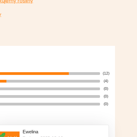
kujemy rośliny
y
(12)
(4)
(0)
(0)
(0)
Ewelina