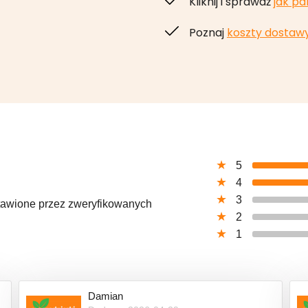
Kliknij i sprawdź 
jak pa
Poznaj 
koszty dostaw
5
4
3
ystawione przez zweryfikowanych
2
1
Damian