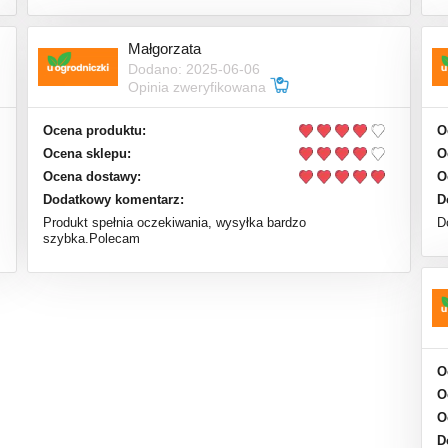
Małgorzata
Dodano: 2025-06-06
Opinia zweryfikowana
Ocena produktu:
O
Ocena sklepu:
O
Ocena dostawy:
O
Dodatkowy komentarz:
D
Produkt spełnia oczekiwania, wysyłka bardzo
D
szybka.Polecam
O
O
O
D