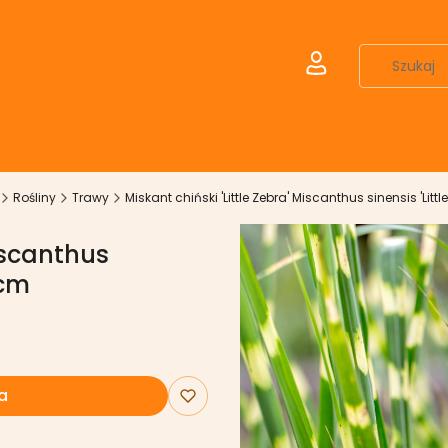
Zaloguj się
Rośliny
Trawy
Miskant chiński 'Little Zebra' Miscanthus sinensis 'Lit
Miscanthus
0cm
a