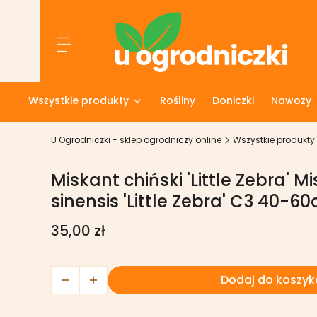
Menu
Wszystkie produkty
Rośliny
Doniczki
Nawozy
U Ogrodniczki - sklep ogrodniczy online
Wszystkie produkty
Miskant chiński 'Little Zebra' 
sinensis 'Little Zebra' C3 40-6
Cena
35,00 zł
Dodaj do koszyk