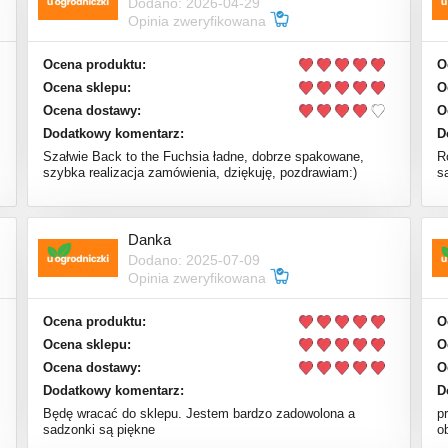
Dodano: 2026-04-29
Opinia zweryfikowana
Ocena produktu:
O
Ocena sklepu:
O
Ocena dostawy:
O
Dodatkowy komentarz:
D
Szałwie Back to the Fuchsia ładne, dobrze spakowane,
R
szybka realizacja zamówienia, dziękuję, pozdrawiam:)
s
Danka
Dodano: 2025-07-09
Opinia zweryfikowana
Ocena produktu:
O
Ocena sklepu:
O
Ocena dostawy:
O
Dodatkowy komentarz:
D
Będę wracać do sklepu. Jestem bardzo zadowolona a
p
sadzonki są piękne
o