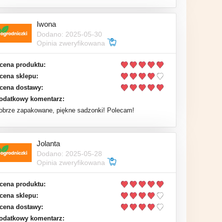
Iwona
Dodano: 2025-05-30
Opinia zweryfikowana
cena produktu:
cena sklepu:
cena dostawy:
odatkowy komentarz:
obrze zapakowane, piękne sadzonki! Polecam!
Jolanta
Dodano: 2025-05-28
Opinia zweryfikowana
cena produktu:
cena sklepu:
cena dostawy:
odatkowy komentarz: