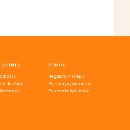
 KLIENTA
POMOC
atności
Regulamin sklepu
szty dostawy
Polityka prywatności
reklamacje
Pytania i odpowiedzi