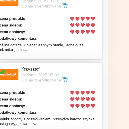
Dodano: 2025-10-16
Opinia zweryfikowana
cena produktu:
cena sklepu:
cena dostawy:
odatkowy komentarz:
oślina dotarła w nienaruszonym stanie, ładna duża
adzonka , polecam
Krzysztof
Dodano: 2025-07-02
Opinia zweryfikowana
cena produktu:
cena sklepu:
cena dostawy:
odatkowy komentarz:
rodukt zgodny z oczekiwaniem, przesyłka bardzo szybka,
bsługa wyjątkowo miła