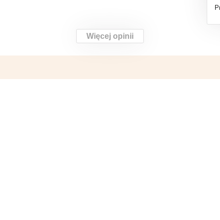
P
Więcej opinii
o