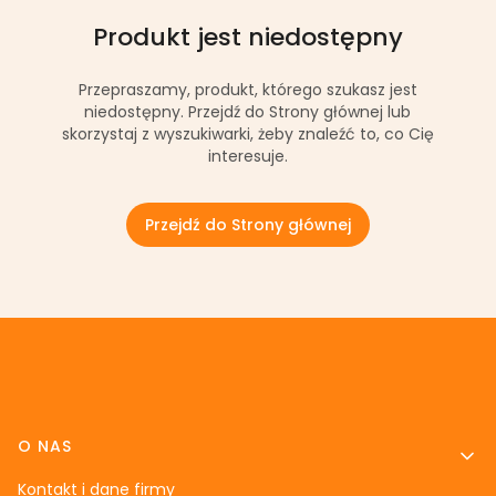
Produkt jest niedostępny
Przepraszamy, produkt, którego szukasz jest
niedostępny. Przejdź do Strony głównej lub
skorzystaj z wyszukiwarki, żeby znaleźć to, co Cię
interesuje.
Przejdź do Strony głównej
Linki w stopce
O NAS
Kontakt i dane firmy