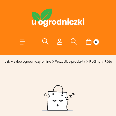
Otwórz wyszukiwarkę
Otwórz wyszukiwarkę
Szukaj
Szukaj
Menu
Zaloguj się
Produkty w kos
Koszyk
niczki - sklep ogrodniczy online
Wszystkie produkty
Rośliny
Róże